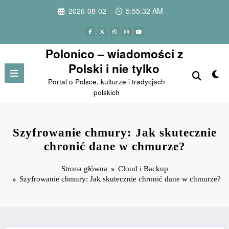
Przejdź
2026-08-02
5:55:33 AM
do
treści
Polonico – wiadomości z
Polski i nie tylko
Portal o Polsce, kulturze i tradycjach
polskich
Szyfrowanie chmury: Jak skutecznie
chronić dane w chmurze?
Strona główna
Cloud i Backup
Szyfrowanie chmury: Jak skutecznie chronić dane w chmurze?