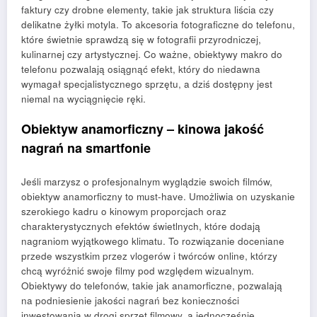
faktury czy drobne elementy, takie jak struktura liścia czy
delikatne żyłki motyla. To akcesoria fotograficzne do telefonu,
które świetnie sprawdzą się w fotografii przyrodniczej,
kulinarnej czy artystycznej. Co ważne, obiektywy makro do
telefonu pozwalają osiągnąć efekt, który do niedawna
wymagał specjalistycznego sprzętu, a dziś dostępny jest
niemal na wyciągnięcie ręki.
Obiektyw anamorficzny – kinowa jakość
nagrań na smartfonie
Jeśli marzysz o profesjonalnym wyglądzie swoich filmów,
obiektyw anamorficzny to must-have. Umożliwia on uzyskanie
szerokiego kadru o kinowym proporcjach oraz
charakterystycznych efektów świetlnych, które dodają
nagraniom wyjątkowego klimatu. To rozwiązanie doceniane
przede wszystkim przez vlogerów i twórców online, którzy
chcą wyróżnić swoje filmy pod względem wizualnym.
Obiektywy do telefonów, takie jak anamorficzne, pozwalają
na podniesienie jakości nagrań bez konieczności
inwestowania w drogi sprzęt filmowy, a jednocześnie