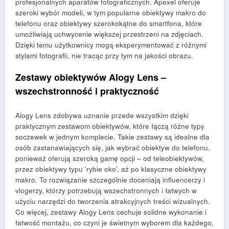
profesjonalnych aparatów fotograficznych. Apexel oferuje
szeroki wybór modeli, w tym popularne obiektywy makro do
telefonu oraz obiektywy szerokokątne do smartfona, które
umożliwiają uchwycenie większej przestrzeni na zdjęciach.
Dzięki temu użytkownicy mogą eksperymentować z różnymi
stylami fotografii, nie tracąc przy tym na jakości obrazu.
Zestawy obiektywów Alogy Lens –
wszechstronność i praktyczność
Alogy Lens zdobywa uznanie przede wszystkim dzięki
praktycznym zestawom obiektywów, które łączą różne typy
soczewek w jednym komplecie. Takie zestawy są idealne dla
osób zastanawiających się, jak wybrać obiektyw do telefonu,
ponieważ oferują szeroką gamę opcji – od teleobiektywów,
przez obiektywy typu 'rybie oko’, aż po klasyczne obiektywy
makro. To rozwiązanie szczególnie doceniają influencerzy i
vlogerzy, którzy potrzebują wszechstronnych i łatwych w
użyciu narzędzi do tworzenia atrakcyjnych treści wizualnych.
Co więcej, zestawy Alogy Lens cechuje solidne wykonanie i
łatwość montażu, co czyni je świetnym wyborem dla każdego,