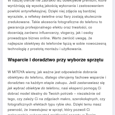
W naszej ofercie nie zabrakło też obiektywów premium, które
wyróżniają się wysoką jakością wykonania i zastosowaniem
powłoki antyrefleksyjnej. Dzięki niej zdjęcia są bardziej
wyraziste, a refleksy świetlne oraz flary zostają skutecznie
zredukowane. Takie akcesoria fotograficzne do telefonu to
gwarancja profesjonalnego efektu oraz trwałości, co
doceniają zarówno influencerzy, vlogerzy, jak i osoby
prowadzące biznes online. Warto zwrócić uwagę, że
najlepsze obiektywy do telefonów łączą w sobie nowoczesną
technologię z prostotą montażu i użytkowania.
Wsparcie i doradztwo przy wyborze sprzętu
W MITOYA wiemy, jak ważne jest odpowiednie dobranie
obiektywu do telefonu, dlatego oferujemy fachowe wsparcie i
doradztwo na każdym etapie zakupu. Jeśli zastanawiasz się
jak wybrać obiektyw do telefonu
, nasi eksperci pomogą Ci
dobrać model idealny do Twoich potrzeb – niezależnie od
tego, czy zależy Ci na zdjęciach makro, szerokokątnych, czy
fotograficznych efektach typu rybie oko. Dzięki temu masz
pewność, że inwestujesz w sprzęt, który pozwoli Ci
maksymalnie wykorzystać możliwości aparatu w Twoim