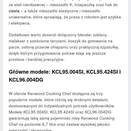
ze stali nierdzewnej – mieszadło K, trzepaczkę oraz hak do
ciasta
– a także mieszadło elastyczne i mieszadło
uniwersalne, które sprawiają, że praca z robotem jest szybka
i efektywna.
Dodatkowo warto docenić dołączony blender szklany,
malakser z sześcioma tarczami, koszyk do gotowania na
parze, osłonę przeciw chlapaniu oraz praktyczną szpatułkę,
dzięki którym przygotowanie potraw staje się jeszcze
prostsze i bardziej precyzyjne.
Główne modele: KCL95.004SI, KCL95.424SI i
KCL96.004DG
W ofercie Kenwood Cooking Chef dostępne są trzy
popularne modele, które różnią się drobnymi detalami,
dostosowanymi do indywidualnych potrzeb użytkowników.
Modele KCL95.004SI, KCL95.424SI oraz KCL96.004DG
gwarantują taką samą pojemność misy Kenwood Cooking
Chef na poziomie 6,7 litra oraz zestaw wysokiej jakości
mieszadeł i akcesoriów.