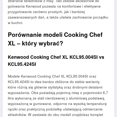
zbieranie składników z misy. Taki zestaw akcesoriów do
gotowania Kenwood pozwala na komfortowe i efektywne
przygotowanie zarówno prostych, jak i bardziej
zaawansowanych dań, a także ułatwia zachowanie porządku
w kuchni.
Porównanie modeli Cooking Chef
XL – który wybrać?
Kenwood Cooking Chef XL KCL95.004SI vs
KCL95.424SI
Modele Kenwood Cooking Chef XL KCL95.004SI oraz
KCL95.424SI to dwa bardzo zbliżone do siebie warianty,
które różnią się głównie stylistyką oraz drobnymi detalami
wyposażenia. Oba posiadają pojemną misę o pojemności 6,7
litra wykonaną ze stali nierdzewnej z aluminiową podstawą,
wyposażoną w gumowane, odporne na wysoką temperaturę
rączki oraz praktyczną podziałkę ułatwiającą odmierzanie
składników. W zestawie do obu modeli znajdziesz komplet