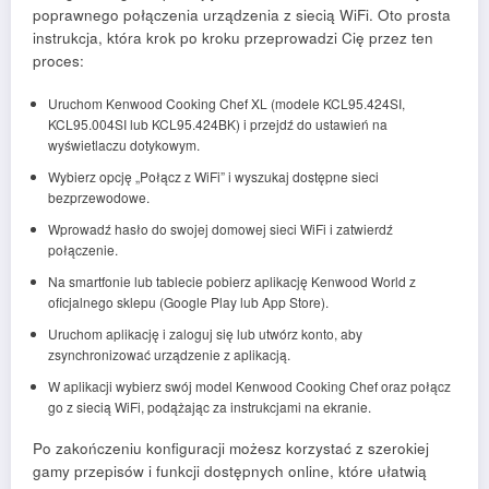
poprawnego połączenia urządzenia z siecią WiFi. Oto prosta
instrukcja, która krok po kroku przeprowadzi Cię przez ten
proces:
Uruchom Kenwood Cooking Chef XL (modele KCL95.424SI,
KCL95.004SI lub KCL95.424BK) i przejdź do ustawień na
wyświetlaczu dotykowym.
Wybierz opcję „Połącz z WiFi” i wyszukaj dostępne sieci
bezprzewodowe.
Wprowadź hasło do swojej domowej sieci WiFi i zatwierdź
połączenie.
Na smartfonie lub tablecie pobierz aplikację Kenwood World z
oficjalnego sklepu (Google Play lub App Store).
Uruchom aplikację i zaloguj się lub utwórz konto, aby
zsynchronizować urządzenie z aplikacją.
W aplikacji wybierz swój model Kenwood Cooking Chef oraz połącz
go z siecią WiFi, podążając za instrukcjami na ekranie.
Po zakończeniu konfiguracji możesz korzystać z szerokiej
gamy przepisów i funkcji dostępnych online, które ułatwią