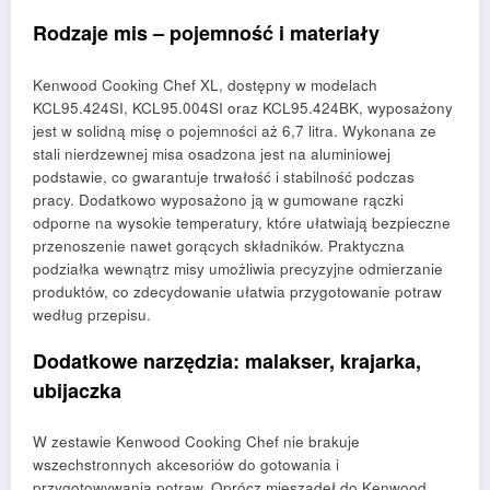
Rodzaje mis – pojemność i materiały
Kenwood Cooking Chef XL, dostępny w modelach
KCL95.424SI, KCL95.004SI oraz KCL95.424BK, wyposażony
jest w solidną misę o pojemności aż 6,7 litra. Wykonana ze
stali nierdzewnej misa osadzona jest na aluminiowej
podstawie, co gwarantuje trwałość i stabilność podczas
pracy. Dodatkowo wyposażono ją w gumowane rączki
odporne na wysokie temperatury, które ułatwiają bezpieczne
przenoszenie nawet gorących składników. Praktyczna
podziałka wewnątrz misy umożliwia precyzyjne odmierzanie
produktów, co zdecydowanie ułatwia przygotowanie potraw
według przepisu.
Dodatkowe narzędzia: malakser, krajarka,
ubijaczka
W zestawie Kenwood Cooking Chef nie brakuje
wszechstronnych akcesoriów do gotowania i
przygotowywania potraw. Oprócz mieszadeł do Kenwood