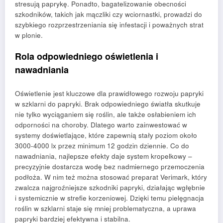
stresują paprykę. Ponadto, bagatelizowanie obecności
szkodników, takich jak mączliki czy wciornastki, prowadzi do
szybkiego rozprzestrzeniania się infestacji i poważnych strat
w plonie.
Rola odpowiedniego oświetlenia i
nawadniania
Oświetlenie jest kluczowe dla prawidłowego rozwoju papryki
w szklarni do papryki. Brak odpowiedniego światła skutkuje
nie tylko wyciąganiem się roślin, ale także osłabieniem ich
odporności na choroby. Dlatego warto zainwestować w
systemy doświetlające, które zapewnią stały poziom około
3000-4000 lx przez minimum 12 godzin dziennie. Co do
nawadniania, najlepsze efekty daje system kropelkowy –
precyzyjnie dostarcza wodę bez nadmiernego przemoczenia
podłoża. W nim też można stosować preparat Verimark, który
zwalcza najgroźniejsze szkodniki papryki, działając wgłębnie
i systemicznie w strefie korzeniowej. Dzięki temu pielęgnacja
roślin w szklarni staje się mniej problematyczna, a uprawa
papryki bardziej efektywna i stabilna.