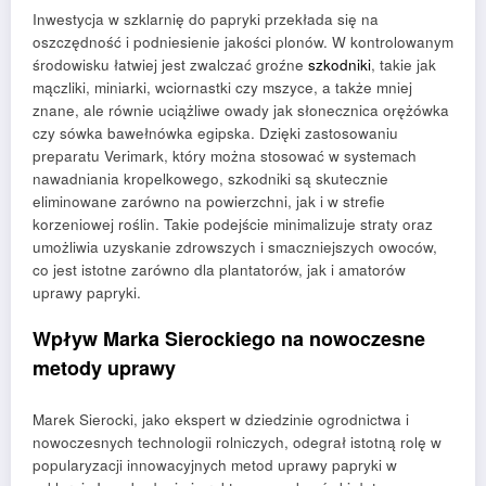
Inwestycja w szklarnię do papryki przekłada się na
oszczędność i podniesienie jakości plonów. W kontrolowanym
środowisku łatwiej jest zwalczać groźne
szkodniki
, takie jak
mączliki, miniarki, wciornastki czy mszyce, a także mniej
znane, ale równie uciążliwe owady jak słonecznica orężówka
czy sówka bawełnówka egipska. Dzięki zastosowaniu
preparatu Verimark, który można stosować w systemach
nawadniania kropelkowego, szkodniki są skutecznie
eliminowane zarówno na powierzchni, jak i w strefie
korzeniowej roślin. Takie podejście minimalizuje straty oraz
umożliwia uzyskanie zdrowszych i smaczniejszych owoców,
co jest istotne zarówno dla plantatorów, jak i amatorów
uprawy papryki.
Wpływ Marka Sierockiego na nowoczesne
metody uprawy
Marek Sierocki, jako ekspert w dziedzinie ogrodnictwa i
nowoczesnych technologii rolniczych, odegrał istotną rolę w
popularyzacji innowacyjnych metod uprawy papryki w