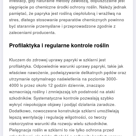
infestacji, gdy naturalne metody zawodzą, dopuszczalne jest
sięgnięcie po chemiczne środki ochrony roślin. Należy jednak
pamiętać, że papryka jest rośliną ciepłolubną i wrażliwą na
stres, dlatego stosowanie preparatów chemicznych powinno
być starannie przemyślane i przeprowadzone zgodnie z
zaleceniami producenta.
Profilaktyka i regularne kontrole roślin
Kluczem do zdrowej uprawy papryki w szklarni jest
profilaktyka. Odpowiednie warunki uprawy papryki, takie jak
właściwe nawożenie, podwiązywanie delikatnych pędów oraz
utrzymanie optymalnego naświetlenia na poziomie 3000-
4000 lx przez około 12 godzin dziennie, znacząco
wzmacniają rośliny i zmniejszają ich podatność na ataki
szkodników. Systematyczne kontrole pozwalają szybko
wykryć niepokojące objawy i podjąć działania zaradcze.
Dodatkowo, nowoczesne konstrukcje szklarni umożliwiają
lepszą wentylację i regulację wilgotności, co tworzy
niekorzystne warunki dla rozwoju wielu szkodników.
Pielęgnacja roślin w szklarni to nie tylko ochrona przed