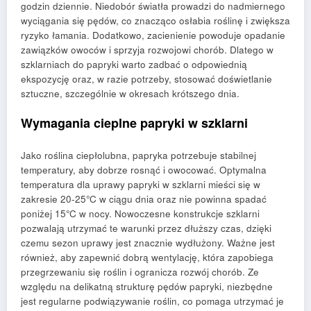
godzin dziennie. Niedobór światła prowadzi do nadmiernego
wyciągania się pędów, co znacząco osłabia roślinę i zwiększa
ryzyko łamania. Dodatkowo, zacienienie powoduje opadanie
zawiązków owoców i sprzyja rozwojowi chorób. Dlatego w
szklarniach do papryki warto zadbać o odpowiednią
ekspozycję oraz, w razie potrzeby, stosować doświetlanie
sztuczne, szczególnie w okresach krótszego dnia.
Wymagania cieplne papryki w szklarni
Jako roślina ciepłolubna, papryka potrzebuje stabilnej
temperatury, aby dobrze rosnąć i owocować. Optymalna
temperatura dla uprawy papryki w szklarni mieści się w
zakresie 20-25°C w ciągu dnia oraz nie powinna spadać
poniżej 15°C w nocy. Nowoczesne konstrukcje szklarni
pozwalają utrzymać te warunki przez dłuższy czas, dzięki
czemu sezon uprawy jest znacznie wydłużony. Ważne jest
również, aby zapewnić dobrą wentylację, która zapobiega
przegrzewaniu się roślin i ogranicza rozwój chorób. Ze
względu na delikatną strukturę pędów papryki, niezbędne
jest regularne podwiązywanie roślin, co pomaga utrzymać je