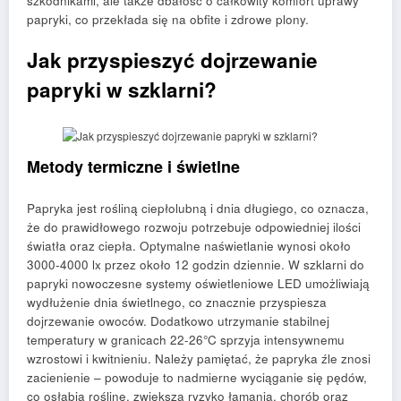
szkodnikami, ale także dbałość o całkowity komfort uprawy
papryki, co przekłada się na obfite i zdrowe plony.
Jak przyspieszyć dojrzewanie
papryki w szklarni?
Metody termiczne i świetlne
Papryka jest rośliną ciepłolubną i dnia długiego, co oznacza,
że do prawidłowego rozwoju potrzebuje odpowiedniej ilości
światła oraz ciepła. Optymalne naświetlanie wynosi około
3000-4000 lx przez około 12 godzin dziennie. W szklarni do
papryki nowoczesne systemy oświetleniowe LED umożliwiają
wydłużenie dnia świetlnego, co znacznie przyspiesza
dojrzewanie owoców. Dodatkowo utrzymanie stabilnej
temperatury w granicach 22-26°C sprzyja intensywnemu
wzrostowi i kwitnieniu. Należy pamiętać, że papryka źle znosi
zacienienie – powoduje to nadmierne wyciąganie się pędów,
co osłabia roślinę, zwiększa ryzyko łamania, chorób oraz