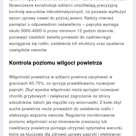
Nowoczesne konstrukcje szklarni umożliwiają precyzyjną
kontrolę warunków mikroklimatycznych, co pozwala wydłużyć
sezon uprawy nawet do późnej jesieni. Należy również
pamiętać o odpowiednim naświetleniu – papryka wymaga
około 3000-4000 lx przez minimum 12 godzin dziennie,
ponieważ niedobór światła prowadzi do nadmiernego
wyciągania się roślin, osłabienia ich struktury oraz opadania
zawiązków owoców.
Kontrola poziomu wilgoci powietrza
Wilgotność powietrza w szklarni powinna oscylować w
granicach 60-70%, co sprzyja prawidłowemu rozwojowi
papryki. Zbyt wysoka wilgotność może sprzyjać rozwojowi
chorób grzybowych i zwiększać zagrożenie ze strony
szkodników, takich jak mączliki czy wciornastki. Z kolei zbyt
suche powietrze może prowadzić do osłabienia roślin i
słabszego wiązania owoców. Regularne monitorowanie
poziomu wilgotności oraz stosowanie zraszaczy lub
nawilżaczy powietrza pomaga utrzymać optymalne warunki,
które są kluczowe dla zdrowej uprawy papryki i efektywnej