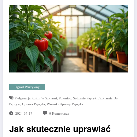
Ogród Warzywny
,
,
,
Pielęgnacja Roślin W Szklarni
Polonico
Sadzenie Papryki
Szklarnia Do
,
,
Papryki
Uprawa Papryki
Warunki Uprawy Papryki
2024-07-17
0 Komentarze
Jak skutecznie uprawiać