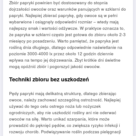
Zbiór papryki powinien być dostosowany do stopnia
dojrzałości owoców oraz warunków panujących w szklarni do
papryki. Najlepiej zbierać paprykę, gdy owoce są w pełni
wybarwione i osiągnęły odpowiedni rozmiar – wtedy mają
najlepszy smak i wartości odżywcze. W praktyce oznacza to,
że papryka w szklarni często jest gotowa do zbioru około 2-3
miesięcy po posadzeniu. Warto pamiętać, że papryka jest
rośliną dnia długiego, dlatego odpowiednie naświetlanie na
poziomie 3000-4000 lx przez około 12 godzin dziennie
wpływa na tempo jej dojrzewania. Zbyt krótkie dni świetlne
mogą opóźnić zbiór i pogorszyć jakość owoców.
Techniki zbioru bez uszkodzeń
Pędy papryki mają delikatną strukturę, dlatego zbierając
owoce, należy zachować szczególną ostrożność. Najlepiej
używać do tego celu ostrego noża lub nożyczek
ogrodniczych, aby nie uszkodzić rośliny ani nie oderwać
owoców na siłę. Warto unikać szarpania, które może
prowadzić do pęknięć pędów, co zwiększa ryzyko infekcji i
rozwoju chorób. Podwiązywanie roślin podczas pielęgnacji