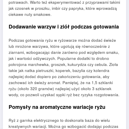
potrawach. Warto też eksperymentować z przyprawami takimi
jak czosnek w proszku, imbir czy papryka, które wprowadzą
ciekawe nuty smakowe.
Dodawanie warzyw i ziół podczas gotowania
Podczas gotowania ryżu w ryżowarze można dodać świeże
lub mrożone warzywa, które ugotują się równocześnie z
ziarnami, wzbogacając danie zarówno pod względem smaku,
jak i wartości odżywczych. Popularne dodatki to drobno
pokrojona marchewka, groszek, kukurydza czy cebula. Zioła
takie jak natka pietruszki, koperek, bazylia czy kolendra
najlepiej dodać dopiero po zakończeniu gotowania, aby
zachować ich świeży aromat. Pamiętaj, że na 1,5 szklanki
ryżu (około 320 gramów) najlepiej użyć około 3 szklanek
wody, co pozwoli uzyskać sypki ryż bez ryzyka rozgotowania.
Pomysły na aromatyczne wariacje ryżu
Ryż z garnka elektrycznego to doskonała baza do wielu
kreatywnych wariacji. Można go wzbogacić dodając podczas