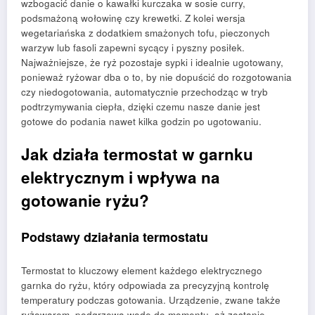
wzbogacić danie o kawałki kurczaka w sosie curry,
podsmażoną wołowinę czy krewetki. Z kolei wersja
wegetariańska z dodatkiem smażonych tofu, pieczonych
warzyw lub fasoli zapewni sycący i pyszny posiłek.
Najważniejsze, że ryż pozostaje sypki i idealnie ugotowany,
ponieważ ryżowar dba o to, by nie dopuścić do rozgotowania
czy niedogotowania, automatycznie przechodząc w tryb
podtrzymywania ciepła, dzięki czemu nasze danie jest
gotowe do podania nawet kilka godzin po ugotowaniu.
Jak działa termostat w garnku
elektrycznym i wpływa na
gotowanie ryżu?
Podstawy działania termostatu
Termostat to kluczowy element każdego elektrycznego
garnka do ryżu, który odpowiada za precyzyjną kontrolę
temperatury podczas gotowania. Urządzenie, zwane także
ryżowarem, podgrzewa wodę do momentu, aż zostanie