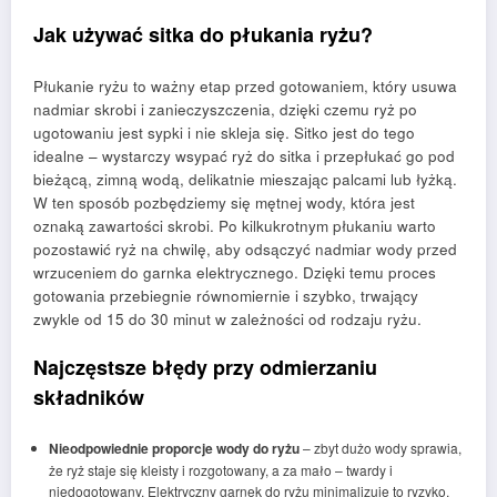
Jak używać sitka do płukania ryżu?
Płukanie ryżu to ważny etap przed gotowaniem, który usuwa
nadmiar skrobi i zanieczyszczenia, dzięki czemu ryż po
ugotowaniu jest sypki i nie skleja się. Sitko jest do tego
idealne – wystarczy wsypać ryż do sitka i przepłukać go pod
bieżącą, zimną wodą, delikatnie mieszając palcami lub łyżką.
W ten sposób pozbędziemy się mętnej wody, która jest
oznaką zawartości skrobi. Po kilkukrotnym płukaniu warto
pozostawić ryż na chwilę, aby odsączyć nadmiar wody przed
wrzuceniem do garnka elektrycznego. Dzięki temu proces
gotowania przebiegnie równomiernie i szybko, trwający
zwykle od 15 do 30 minut w zależności od rodzaju ryżu.
Najczęstsze błędy przy odmierzaniu
składników
Nieodpowiednie proporcje wody do ryżu
– zbyt dużo wody sprawia,
że ryż staje się kleisty i rozgotowany, a za mało – twardy i
niedogotowany. Elektryczny garnek do ryżu minimalizuje to ryzyko,