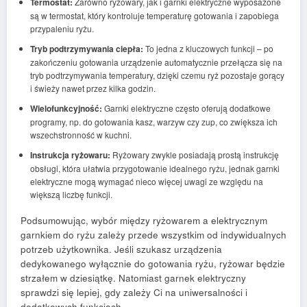
Termostat:
Zarówno ryżowary, jak i garnki elektryczne wyposażone
są w termostat, który kontroluje temperaturę gotowania i zapobiega
przypaleniu ryżu.
Tryb podtrzymywania ciepła:
To jedna z kluczowych funkcji – po
zakończeniu gotowania urządzenie automatycznie przełącza się na
tryb podtrzymywania temperatury, dzięki czemu ryż pozostaje gorący
i świeży nawet przez kilka godzin.
Wielofunkcyjność:
Garnki elektryczne często oferują dodatkowe
programy, np. do gotowania kasz, warzyw czy zup, co zwiększa ich
wszechstronność w kuchni.
Instrukcja ryżowaru:
Ryżowary zwykle posiadają prostą instrukcję
obsługi, która ułatwia przygotowanie idealnego ryżu, jednak garnki
elektryczne mogą wymagać nieco więcej uwagi ze względu na
większą liczbę funkcji.
Podsumowując, wybór między ryżowarem a elektrycznym
garnkiem do ryżu zależy przede wszystkim od indywidualnych
potrzeb użytkownika. Jeśli szukasz urządzenia
dedykowanego wyłącznie do gotowania ryżu, ryżowar będzie
strzałem w dziesiątkę. Natomiast garnek elektryczny
sprawdzi się lepiej, gdy zależy Ci na uniwersalności i
dodatkowych funkcjach.