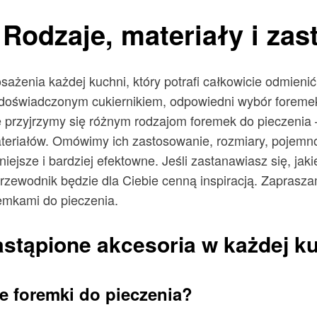
 Rodzaje, materiały i za
sażenia każdej kuchni, który potrafi całkowicie odmien
y doświadczonym cukiernikiem, odpowiedni wybór forem
le przyjrzymy się różnym rodzajom foremek do pieczeni
teriałów. Omówimy ich zastosowanie, rozmiary, pojemnoś
iejsze i bardziej efektowne. Jeśli zastanawiasz się, jak
rzewodnik będzie dla Ciebie cenną inspiracją. Zapraszam
emkami do pieczenia.
astąpione akcesoria w każdej k
e foremki do pieczenia?