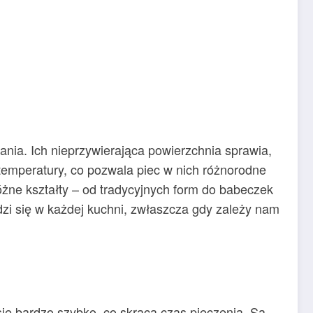
nia. Ich nieprzywierająca powierzchnia sprawia,
 temperatury, co pozwala piec w nich różnorodne
różne kształty – od tradycyjnych form do babeczek
wdzi się w każdej kuchni, zwłaszcza gdy zależy nam
ię bardzo szybko, co skraca czas pieczenia. Są