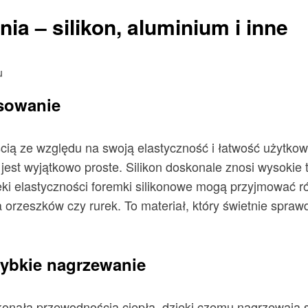
ia – silikon, aluminium i inne
osowanie
cią ze względu na swoją elastyczność i łatwość użytkowa
e jest wyjątkowo proste. Silikon doskonale znosi wysokie
zięki elastyczności foremki silikonowe mogą przyjmować 
a orzeszków czy rurek. To materiał, który świetnie spra
zybkie nagrzewanie
konałą przewodnością ciepła, dzięki czemu nagrzewają s