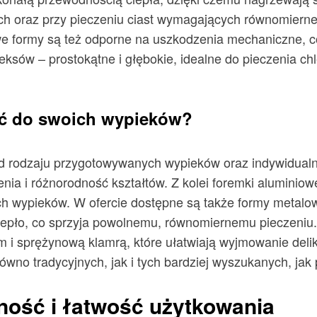
 oraz przy pieczeniu ciast wymagających równomiernego
 formy są też odporne na uszkodzenia mechaniczne, co
sów – prostokątne i głębokie, idealne do pieczenia chle
ać do swoich wypieków?
od rodzaju przygotowywanych wypieków oraz indywidualn
ia i różnorodność kształtów. Z kolei foremki aluminiowe
h wypieków. W ofercie dostępne są także formy metalow
ciepło, co sprzyja powolnemu, równomiernemu pieczeniu
m i sprężynową klamrą, które ułatwiają wyjmowanie deli
wno tradycyjnych, jak i tych bardziej wyszukanych, jak p
ność i łatwość użytkowania