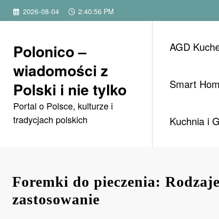
Przejdź
2026-08-04
2:40:58 PM
do
treści
AGD Kuch
Polonico –
wiadomości z
Smart Ho
Polski i nie tylko
Portal o Polsce, kulturze i
tradycjach polskich
Kuchnia i 
Foremki do pieczenia: Rodzaje
zastosowanie