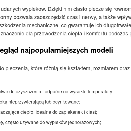
 udanych wypieków. Dzięki nim ciasto piecze się równomi
ne formy pozwala zaoszczędzić czas i nerwy, a także wp
uszkodzenia mechaniczne, co gwarantuje ich długotrwał
 znaczenie dla przewodzenia ciepła i komfortu podczas 
zegląd najpopularniejszych modeli
o pieczenia, które różnią się kształtem, rozmiarem ora
łatwe do czyszczenia i odporne na wysokie temperatury;
włoką nieprzywierającą lub ocynkowane;
dzające ciepło, idealne do zapiekanek i ciast;
się, często używane do wypieków jednorazowych;