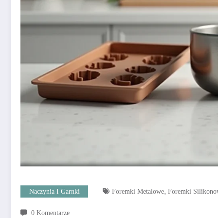
,
Naczynia I Garnki
Foremki Metalowe
Foremki Silikon
0 Komentarze