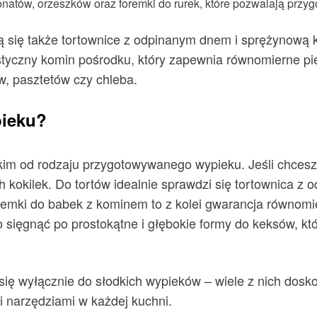
donatów, orzeszków oraz foremki do rurek, które pozwalają prz
 się także tortownice z odpinanym dnem i sprężynową k
tyczny komin pośrodku, który zapewnia równomierne pie
w, pasztetów czy chleba.
pieku?
im od rodzaju przygotowywanego wypieku. Jeśli chcesz u
h kokilek. Do tortów idealnie sprawdzi się tortownica z
remki do babek z kominem to z kolei gwarancja równomie
to sięgnąć po prostokątne i głębokie formy do keksów, kt
się wyłącznie do słodkich wypieków – wiele z nich dosk
i narzędziami w każdej kuchni.