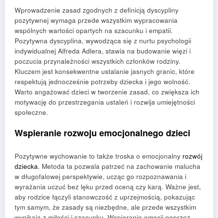
Wprowadzenie zasad zgodnych z definicją dyscypliny
pozytywnej wymaga przede wszystkim wypracowania
wspólnych wartości opartych na szacunku i empatii.
Pozytywna dyscyplina, wywodząca się z nurtu psychologii
indywidualnej Alfreda Adlera, stawia na budowanie więzi i
poczucia przynależności wszystkich członków rodziny.
Kluczem jest konsekwentne ustalanie jasnych granic, które
respektują jednocześnie potrzeby dziecka i jego wolność.
Warto angażować dzieci w tworzenie zasad, co zwiększa ich
motywację do przestrzegania ustaleń i rozwija umiejętności
społeczne.
Wspieranie rozwoju emocjonalnego dzieci
Pozytywne wychowanie to także troska o emocjonalny
rozwój
dziecka
. Metoda ta pozwala patrzeć na zachowanie malucha
w długofalowej perspektywie, ucząc go rozpoznawania i
wyrażania uczuć bez lęku przed oceną czy karą. Ważne jest,
aby rodzice łączyli stanowczość z uprzejmością, pokazując
tym samym, że zasady są niezbędne, ale przede wszystkim
wynikają z miłości i szacunku. Wspieranie emocji poprzez