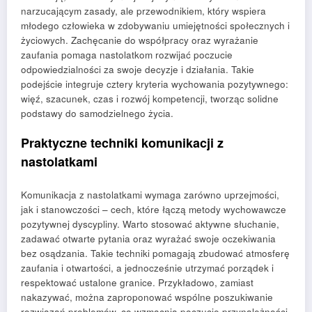
narzucającym zasady, ale przewodnikiem, który wspiera
młodego człowieka w zdobywaniu umiejętności społecznych i
życiowych. Zachęcanie do współpracy oraz wyrażanie
zaufania pomaga nastolatkom rozwijać poczucie
odpowiedzialności za swoje decyzje i działania. Takie
podejście integruje cztery kryteria wychowania pozytywnego:
więź, szacunek, czas i rozwój kompetencji, tworząc solidne
podstawy do samodzielnego życia.
Praktyczne techniki komunikacji z
nastolatkami
Komunikacja z nastolatkami wymaga zarówno uprzejmości,
jak i stanowczości – cech, które łączą metody wychowawcze
pozytywnej dyscypliny. Warto stosować aktywne słuchanie,
zadawać otwarte pytania oraz wyrażać swoje oczekiwania
bez osądzania. Takie techniki pomagają zbudować atmosferę
zaufania i otwartości, a jednocześnie utrzymać porządek i
respektować ustalone granice. Przykładowo, zamiast
nakazywać, można zaproponować wspólne poszukiwanie
rozwiązań problemów, co wzmacnia poczucie przynależności