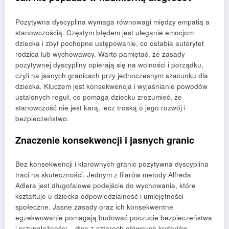
Pozytywna dyscyplina wymaga równowagi między empatią a
stanowczością. Częstym błędem jest uleganie emocjom
dziecka i zbyt pochopne ustępowanie, co osłabia autorytet
rodzica lub wychowawcy. Warto pamiętać, że zasady
pozytywnej dyscypliny opierają się na wolności i porządku,
czyli na jasnych granicach przy jednoczesnym szacunku dla
dziecka. Kluczem jest konsekwencja i wyjaśnianie powodów
ustalonych reguł, co pomaga dziecku zrozumieć, że
stanowczość nie jest karą, lecz troską o jego rozwój i
bezpieczeństwo.
Znaczenie konsekwencji i jasnych granic
Bez konsekwencji i klarownych granic pozytywna dyscyplina
traci na skuteczności. Jednym z filarów metody Alfreda
Adlera jest długofalowe podejście do wychowania, które
kształtuje u dziecka odpowiedzialność i umiejętności
społeczne. Jasne zasady oraz ich konsekwentne
egzekwowanie pomagają budować poczucie bezpieczeństwa
i przynależności – dwa z czterech głównych kryteriów