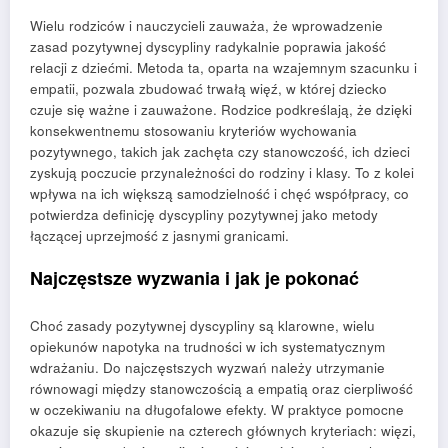
Wielu rodziców i nauczycieli zauważa, że wprowadzenie
zasad pozytywnej dyscypliny radykalnie poprawia jakość
relacji z dziećmi. Metoda ta, oparta na wzajemnym szacunku i
empatii, pozwala zbudować trwałą więź, w której dziecko
czuje się ważne i zauważone. Rodzice podkreślają, że dzięki
konsekwentnemu stosowaniu kryteriów wychowania
pozytywnego, takich jak zachęta czy stanowczość, ich dzieci
zyskują poczucie przynależności do rodziny i klasy. To z kolei
wpływa na ich większą samodzielność i chęć współpracy, co
potwierdza definicję dyscypliny pozytywnej jako metody
łączącej uprzejmość z jasnymi granicami.
Najczęstsze wyzwania i jak je pokonać
Choć zasady pozytywnej dyscypliny są klarowne, wielu
opiekunów napotyka na trudności w ich systematycznym
wdrażaniu. Do najczęstszych wyzwań należy utrzymanie
równowagi między stanowczością a empatią oraz cierpliwość
w oczekiwaniu na długofalowe efekty. W praktyce pomocne
okazuje się skupienie na czterech głównych kryteriach: więzi,