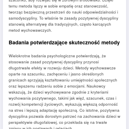
temu metoda łączy w sobie empatię oraz stanowczość,
tworząc bezpieczną przestrzeń do nauki odpowiedzialności i
samodyscypliny. To właśnie te zasady pozytywnej dyscypliny
stanowią alternatywę dla tradycyjnych, często karcących
metod wychowawczych.
Badania potwierdzające skuteczność metody
Wielokrotne badania psychologiczne potwierdzają, że
stosowanie zasad pozytywnej dyscypliny przynosi
długotrwałe efekty w rozwoju dzieci. Metody wychowawcze
oparte na szacunku, zachęceniu i jasno określonych
granicach sprzyjają kształtowaniu umiejętności społecznych
oraz lepszemu radzeniu sobie z emocjami. Naukowcy
wskazują, że dzieci wychowywane zgodnie z kryteriami
wychowania pozytywnego, takimi jak więź, szacunek, czas i
rozwój kompetencji życiowych, wykazują większą odporność
na stres i lepszą adaptację społeczną. Co istotne, pozytywna
dyscyplina pozwala dorosłym patrzeć na zachowania dzieci w
perspektywie długofalowej, co przekłada się na trwałe
zmiany w ich postawach i relacjach.