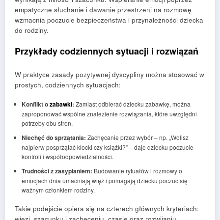
empatyczne słuchanie i dawanie przestrzeni na rozmowę
wzmacnia poczucie bezpieczeństwa i przynależności dziecka
do rodziny.
Przykłady codziennych sytuacji i rozwiązań
W praktyce zasady pozytywnej dyscypliny można stosować w
prostych, codziennych sytuacjach:
Konflikt o
zabawki
:
Zamiast odbierać dziecku zabawkę, można
zaproponować wspólne znalezienie rozwiązania, które uwzględni
potrzeby obu stron.
Niechęć do sprzątania:
Zachęcanie przez wybór – np. „Wolisz
najpierw posprzątać klocki czy książki?” – daje dziecku poczucie
kontroli i współodpowiedzialności.
Trudności z zasypianiem:
Budowanie rytuałów i rozmowy o
emocjach dnia umacniają więź i pomagają dziecku poczuć się
ważnym członkiem rodziny.
Takie podejście opiera się na czterech głównych kryteriach:
więzi, szacunku i zachęceniu, czasie oraz rozwijaniu